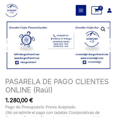
Ir
al
contenido
PASARELA
DE
PAGO
CLIENTES
ONLINE
(Raúl)
cantidad
PASARELA DE PAGO CLIENTES
ONLINE (Raúl)
1.280,00
€
Pago de Presupuesto Previo Aceptado.
(
No se admite el pago con tarjetas Coorporativas de