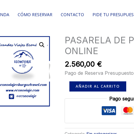
ENDA
CÓMO RESERVAR
CONTACTO
PIDE TU PRESUPUE
PASARELA DE 
PASARELA
DE
ONLINE
PAGO
CLIENTES
2.560,00
€
ONLINE
Pago de Reserva Presupuesto
cantidad
AÑADIR AL CARRITO
Pago segur
Categoría:
Sin categorizar